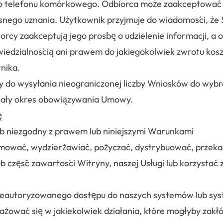
go telefonu komórkowego. Odbiorca może zaakceptować 
snego uznania. Użytkownik przyjmuje do wiadomości, że 
cy zaakceptują jego prośbę o udzielenie informacji, a
iedzialnością ani prawem do jakiegokolwiek zwrotu kos
nika.
y do wysyłania nieograniczonej liczby Wniosków do wyb
 cały okres obowiązywania Umowy.
ę
ób niezgodny z prawem lub niniejszymi Warunkami
mować, wydzierżawiać, pożyczać, dystrybuować, przeka
lub część zawartości Witryny, naszej Usługi lub korzystać 
ieautoryzowanego dostępu do naszych systemów lub sy
żować się w jakiekolwiek działania, które mogłyby zakłó