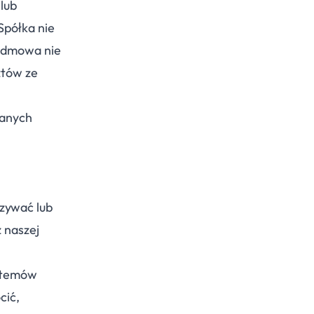
lub
Spółka nie
 odmowa nie
ztów ze
ranych
zywać lub
z naszej
stemów
cić,