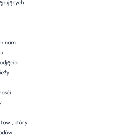
tępujących
ch nam
ju
odjęcia
ieży
ności
w
towi, który
kodów