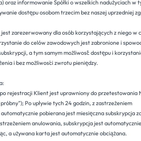
sła) oraz informowanie Spółki o wszelkich nadużyciach w 
zywanie dostępu osobom trzecim bez naszej uprzedniej zg
jest zarezerwowany dla osób korzystających z niego w 
rzystanie do celów zawodowych jest zabronione i spowo
bskrypcji, a tym samym możliwość dostępu i korzystania
żenia i bez możliwości zwrotu pieniędzy.
a:
o rejestracji Klient jest uprawniony do przetestowania 
próbny"); Po upływie tych 24 godzin, z zastrzeżeniem
automatycznie pobierana jest miesięczna subskrypcja z
strzeżeniem anulowania, subskrypcja jest automatyczni
ąc, a używana karta jest automatycznie obciążana.