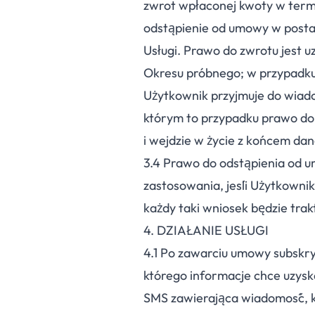
zwrot wpłaconej kwoty w termin
odstąpienie od umowy w postac
Usługi. Prawo do zwrotu jest u
Okresu próbnego; w przypadku,
Użytkownik przyjmuje do wiado
którym to przypadku prawo do
i wejdzie w życie z końcem da
3.
4
Prawo do odstąpienia od u
zastosowania, jeśli Użytkowni
każdy taki wniosek będzie tra
4. DZIAŁANIE USŁUGI
4.
1
Po zawarciu umowy subskry
którego informacje chce uzysk
SMS zawierająca wiadomość, kt