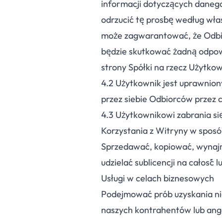
informacji dotyczących dane
odrzucić tę prośbę według wła
może zagwarantować, że Odbior
będzie skutkować żadną odpow
strony Spółki na rzecz Użytkow
4.
2
Użytkownik jest uprawnion
przez siebie Odbiorców przez
4.
3
Użytkownikowi zabrania si
Korzystania z Witryny w spos
Sprzedawać, kopiować, wynaj
udzielać sublicencji na całość 
Usługi w celach biznesowych
Podejmować prób uzyskania n
naszych kontrahentów lub anga