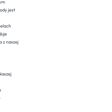
tym
ody jest
celach
duje
 z naszej
Naszej
a
e