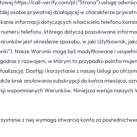
wej https://call-verify.com/pl ("Strona") usługę odwróco
ażdej osobie prywatnej działającej w charakterze prywat
zyskanie informacji dotyczących właściciela telefonu ko
a numeru telefonu, którego dotyczą poszukiwane informa
warunków jest określenie sposobu, w jaki Użytkownik, jako
unki"). Nasze Warunki mogą być modyfikowane i uzupełn
zgodnie z rozwojem, w którym to przypadku poinformuje
tualizacją. Dostęp i korzystanie z naszej Usługi po otrzy
a także brak anulowania subskrypcji do końca miesiąca, oz
rsji wspomnianych Warunków. Niniejsza wersja naszyc
orzystanie z niej wymaga otwarcia konta za pośrednictwe