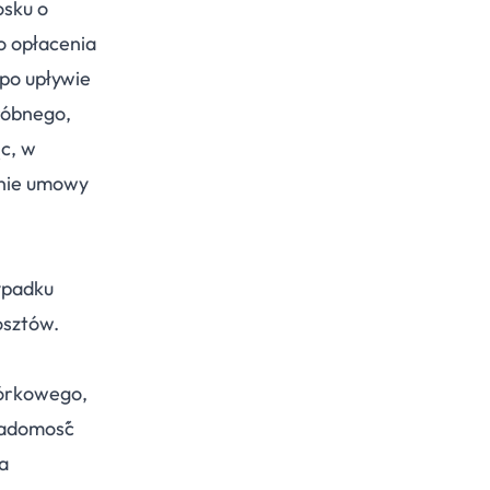
osku o
o opłacenia
 po upływie
róbnego,
ąc, w
anie umowy
ypadku
osztów.
mórkowego,
wiadomość
a