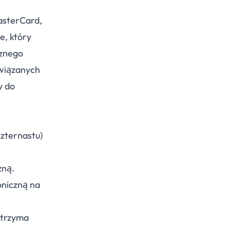
asterCard,
e, który
rznego
związanych
y do
zternastu)
zną.
oniczną na
otrzyma