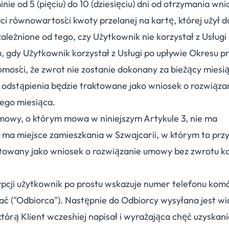
ie od 5 (pięciu) do 10 (dziesięciu) dni od otrzymania wni
i równowartości kwoty przelanej na kartę, której użył d
zależnione od tego, czy Użytkownik nie korzystał z Usługi
 gdy Użytkownik korzystał z Usługi po upływie Okresu p
mości, że zwrot nie zostanie dokonany za bieżący miesi
 odstąpienia będzie traktowane jako wniosek o rozwiąz
nego miesiąca.
mowy, o którym mowa w niniejszym Artykule 3, nie ma
k ma miejsce zamieszkania w Szwajcarii, w którym to prz
ktowany jako wniosek o rozwiązanie umowy bez zwrotu k
pcji użytkownik po prostu wskazuje numer telefonu ko
ać ("Odbiorca"). Następnie do Odbiorcy wysyłana jest 
órą Klient wcześniej napisał i wyrażająca chęć uzyskani