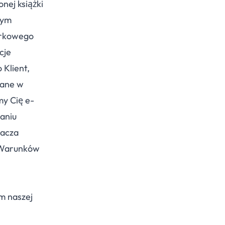
nej książki
nym
mórkowego
cje
 Klient,
iane w
my Cię e-
maniu
nacza
h Warunków
m naszej