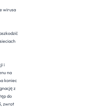
e wirusa
aszkodzić
 sieciach
i i
enu na
na koniec
gnację z
tęp do
3, zwrot