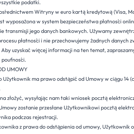
szystkie podatki.
pośrednictwem Witryny w euro kartą kredytową (Visa, M
st wyposażona w system bezpieczeństwa płatności onlin
nie transmisji jego danych bankowych. Używamy zewnęt
procesu płatności i nie przechowujemy żadnych danych 
 Aby uzyskać więcej informacji na ten temat, zapraszam
ą poufności.
 OD UMOWY
 Użytkownik ma prawo odstąpić od Umowy w ciągu 14 (c
.
a złożyć, wysyłając nam taki wniosek pocztą elektronic
 Umowy zostanie przesłane Użytkownikowi pocztą elektr
ika podczas rejestracji.
tkownika z prawa do odstąpienia od umowy, Użytkownik 