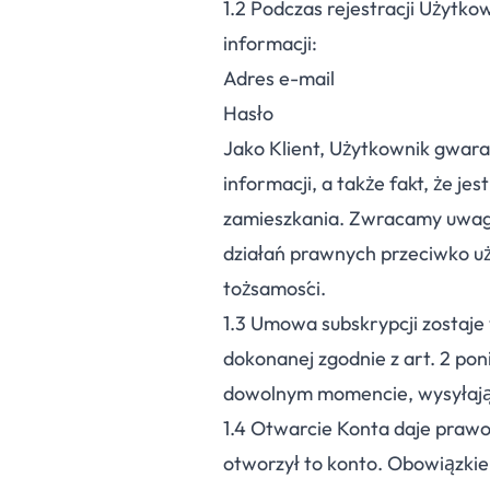
1.
2
Podczas rejestracji Użytko
informacji:
Adres e-mail
Hasło
Jako Klient, Użytkownik gwar
informacji, a także fakt, że je
zamieszkania. Zwracamy uwagę
działań prawnych przeciwko uż
tożsamości.
1.
3
Umowa subskrypcji zostaje 
dokonanej zgodnie z art. 2 p
dowolnym momencie, wysyłając
1.
4
Otwarcie Konta daje prawo d
otworzył to konto. Obowiązkie