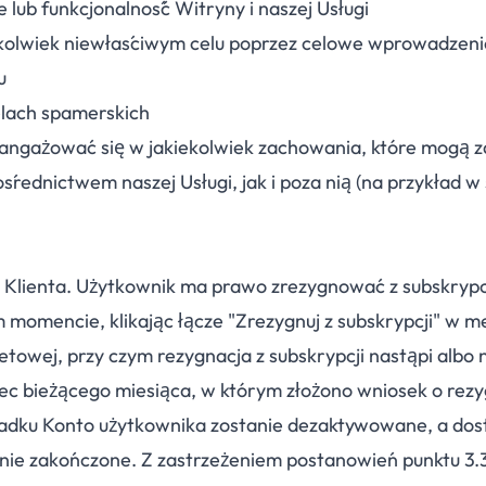
e lub funkcjonalność Witryny i naszej Usługi
mkolwiek niewłaściwym celu poprzez celowe wprowadzeni
u
elach spamerskich
 angażować się w jakiekolwiek zachowania, które mogą z
średnictwem naszej Usługi, jak i poza nią (na przykład w
 Klienta. Użytkownik ma prawo zrezygnować z subskrypcj
omencie, klikając łącze "Zrezygnuj z subskrypcji" w m
netowej, przy czym rezygnacja z subskrypcji nastąpi albo 
ec bieżącego miesiąca, w którym złożono wniosek o rezy
padku Konto użytkownika zostanie dezaktywowane, a dos
stanie zakończone. Z zastrzeżeniem postanowień punktu 3.