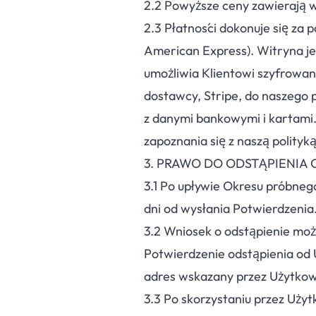
2.
2
Powyższe ceny zawierają w
2.
3
Płatności dokonuje się za 
American Express). Witryna je
umożliwia Klientowi szyfrowa
dostawcy, Stripe, do naszego 
z danymi bankowymi i kartami.
zapoznania się z naszą polityk
3. PRAWO DO ODSTĄPIENIA
3.
1
Po upływie Okresu próbnego
dni od wysłania Potwierdzenia
3.
2
Wniosek o odstąpienie możn
Potwierdzenie odstąpienia od
adres wskazany przez Użytkown
3.
3
Po skorzystaniu przez Uży