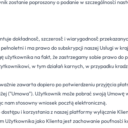
wnik zostanie poproszony o podanie w szczególności nas
antuje dokładność, szczerość i wiarygodność przekazany
st pełnoletni i ma prawo do subskrypcji naszej Usługi w kra
 użytkownika na fakt, że zastrzegamy sobie prawo do p
ytkownikowi, w tym działań karnych, w przypadku kradz
ważnie zawarta dopiero po potwierdzeniu przyjęcia płat
oniżej ("Umowa"). Użytkownik może pobrać swoją Umowę 
 nam stosowny wniosek pocztą elektroniczną.
ostępu i korzystania z naszej platformy wyłącznie Klien
m Użytkownika jako Klienta jest zachowanie poufności 