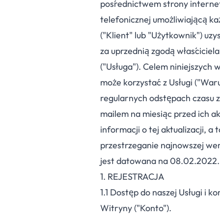
pośrednictwem strony interneto
telefonicznej umożliwiającą k
("Klient" lub "Użytkownik") u
za uprzednią zgodą właściciel
("Usługa"). Celem niniejszych 
może korzystać z Usługi ("War
regularnych odstępach czasu 
mailem na miesiąc przed ich ak
informacji o tej aktualizacji, 
przestrzeganie najnowszej we
jest datowana na 08.02.2022.
1. REJESTRACJA
1.
1
Dostęp do naszej Usługi i k
Witryny ("Konto").