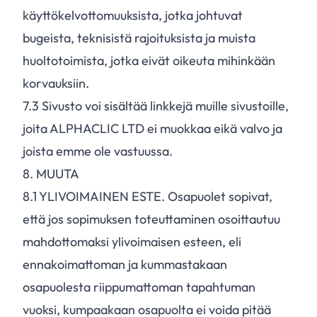
käyttökelvottomuuksista, jotka johtuvat
bugeista, teknisistä rajoituksista ja muista
huoltotoimista, jotka eivät oikeuta mihinkään
korvauksiin.
7.
3
Sivusto voi sisältää linkkejä muille sivustoille,
joita ALPHACLIC LTD ei muokkaa eikä valvo ja
joista emme ole vastuussa.
8. MUUTA
8.
1
YLIVOIMAINEN ESTE. Osapuolet sopivat,
että jos sopimuksen toteuttaminen osoittautuu
mahdottomaksi ylivoimaisen esteen, eli
ennakoimattoman ja kummastakaan
osapuolesta riippumattoman tapahtuman
vuoksi, kumpaakaan osapuolta ei voida pitää