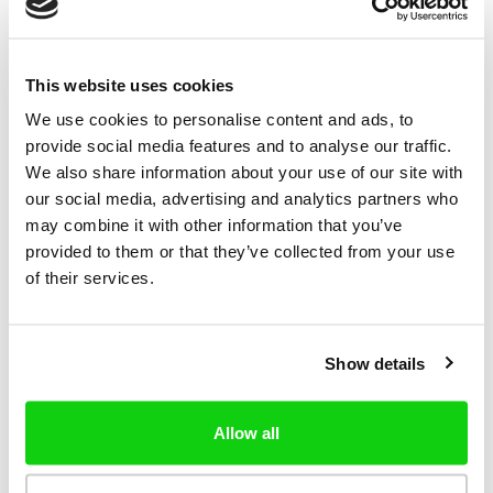
Käyttää Sivustoa laittomasti tai näiden ehtojen
vastaisesti
This website uses cookies
Myydä, kopioida, vuokrata, liisata, lainata,
We use cookies to personalise content and ads, to
levittää, siirtää tai alilisensoida Sivuston sisältöä
provide social media features and to analyse our traffic.
tai Palvelumme sisältöä tai osaa siitä tai käyttää
We also share information about your use of our site with
Palveluamme liiketoimintatarkoituksiin
our social media, advertising and analytics partners who
may combine it with other information that you’ve
Yritä hankkia luvaton pääsy Sivustomme tai
provided to them or that they’ve collected from your use
alihankkijoidemme järjestelmiin tai harjoittaa
of their services.
toimintaa, joka voi häiritä, heikentää tai häiritä
Sivuston ja Palvelumme toimintaa tai
Show details
toimivuutta
Sivuston käyttäminen epäasianmukaiseen
Allow all
tarkoitukseen levittämällä tarkoituksellisesti
viruksen tai muun haitallisen ohjelman