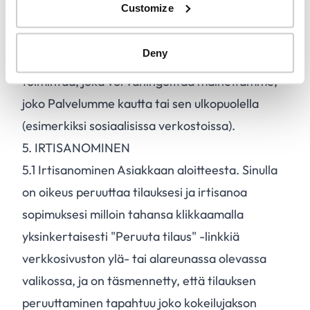
Customize
Palvelumme käyttäminen
roskapostitarkoituksiin
Deny
Halventaa toimintaamme tai harjoittaa sellaista
toimintaa, joka voi vahingoittaa mainettamme,
joko Palvelumme kautta tai sen ulkopuolella
(esimerkiksi sosiaalisissa verkostoissa).
5. IRTISANOMINEN
5.
1
Irtisanominen Asiakkaan aloitteesta. Sinulla
on oikeus peruuttaa tilauksesi ja irtisanoa
sopimuksesi milloin tahansa klikkaamalla
yksinkertaisesti "Peruuta tilaus" -linkkiä
verkkosivuston ylä- tai alareunassa olevassa
valikossa, ja on täsmennetty, että tilauksen
peruuttaminen tapahtuu joko kokeilujakson