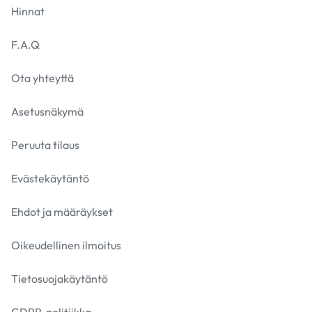
Hinnat
F.A.Q
Ota yhteyttä
Asetusnäkymä
Peruuta tilaus
Evästekäytäntö
Ehdot ja määräykset
Oikeudellinen ilmoitus
Tietosuojakäytäntö