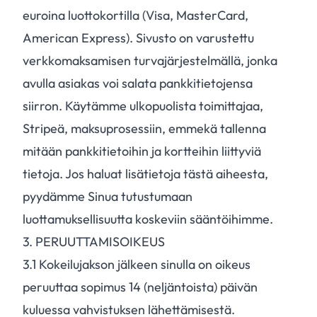
euroina luottokortilla (Visa, MasterCard,
American Express). Sivusto on varustettu
verkkomaksamisen turvajärjestelmällä, jonka
avulla asiakas voi salata pankkitietojensa
siirron. Käytämme ulkopuolista toimittajaa,
Stripeä, maksuprosessiin, emmekä tallenna
mitään pankkitietoihin ja kortteihin liittyviä
tietoja. Jos haluat lisätietoja tästä aiheesta,
pyydämme Sinua tutustumaan
luottamuksellisuutta koskeviin sääntöihimme.
3. PERUUTTAMISOIKEUS
3.
1
Kokeilujakson jälkeen sinulla on oikeus
peruuttaa sopimus 14 (neljäntoista) päivän
kuluessa vahvistuksen lähettämisestä.