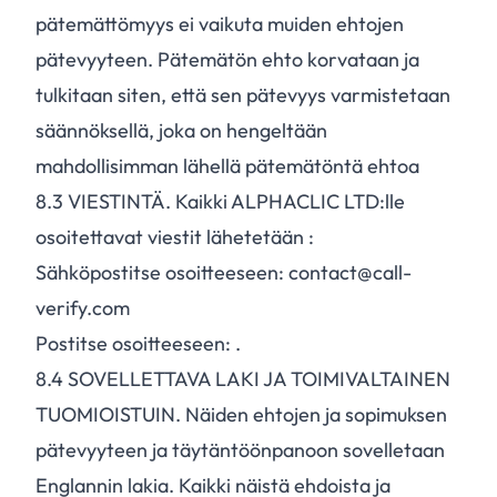
pätemättömyys ei vaikuta muiden ehtojen
pätevyyteen. Pätemätön ehto korvataan ja
tulkitaan siten, että sen pätevyys varmistetaan
säännöksellä, joka on hengeltään
mahdollisimman lähellä pätemätöntä ehtoa
8.
3
VIESTINTÄ. Kaikki ALPHACLIC LTD:lle
osoitettavat viestit lähetetään :
Sähköpostitse osoitteeseen: contact@call-
verify.com
Postitse osoitteeseen: .
8.
4
SOVELLETTAVA LAKI JA TOIMIVALTAINEN
TUOMIOISTUIN. Näiden ehtojen ja sopimuksen
pätevyyteen ja täytäntöönpanoon sovelletaan
Englannin lakia. Kaikki näistä ehdoista ja