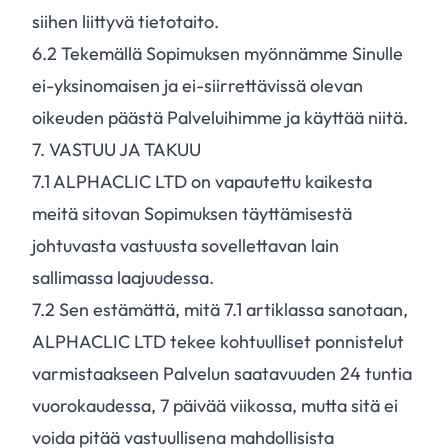
siihen liittyvä tietotaito.
6.
2
Tekemällä Sopimuksen myönnämme Sinulle
ei-yksinomaisen ja ei-siirrettävissä olevan
oikeuden päästä Palveluihimme ja käyttää niitä.
7. VASTUU JA TAKUU
7.
1
ALPHACLIC LTD on vapautettu kaikesta
meitä sitovan Sopimuksen täyttämisestä
johtuvasta vastuusta sovellettavan lain
sallimassa laajuudessa.
7.
2
Sen estämättä, mitä 7.1 artiklassa sanotaan,
ALPHACLIC LTD tekee kohtuulliset ponnistelut
varmistaakseen Palvelun saatavuuden 24 tuntia
vuorokaudessa, 7 päivää viikossa, mutta sitä ei
voida pitää vastuullisena mahdollisista