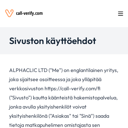
Sivuston käyttöehdot
ALPHACLIC LTD ("Me") on englantilainen yritys,
joka sijaitsee osoitteessa ja joka ylläpitää
verkkosivuston https://call-verify.com/fi
("Sivusto") kautta käänteistä hakemistopalvelua,
jonka avulla yksityishenkilöt voivat
yksityishenkilönä ("Asiakas" tai "Sinä") saada
tietoja matkapuhelimen omistajasta sen