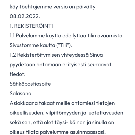
käyttöehtojemme versio on päivätty
08.02.2022.
1. REKISTERÖINTI
1.
1
Palvelumme käyttö edellyttää tilin avaamista
Sivustomme kautta ("Tili").
1.
2
Rekisteröitymisen yhteydessä Sinua
pyydetään antamaan erityisesti seuraavat
tiedot:
Sähköpostiosoite
Salasana
Asiakkaana takaat meille antamiesi tietojen
oikeellisuuden, vilpittömyyden ja luotettavuuden
sekä sen, että olet täysi-ikäinen ja sinulla on
oikeus tilata palvelumme asuinmaassasi.