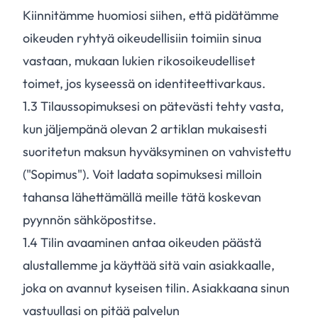
Kiinnitämme huomiosi siihen, että pidätämme
oikeuden ryhtyä oikeudellisiin toimiin sinua
vastaan, mukaan lukien rikosoikeudelliset
toimet, jos kyseessä on identiteettivarkaus.
1.
3
Tilaussopimuksesi on pätevästi tehty vasta,
kun jäljempänä olevan 2 artiklan mukaisesti
suoritetun maksun hyväksyminen on vahvistettu
("Sopimus"). Voit ladata sopimuksesi milloin
tahansa lähettämällä meille tätä koskevan
pyynnön sähköpostitse.
1.
4
Tilin avaaminen antaa oikeuden päästä
alustallemme ja käyttää sitä vain asiakkaalle,
joka on avannut kyseisen tilin. Asiakkaana sinun
vastuullasi on pitää palvelun