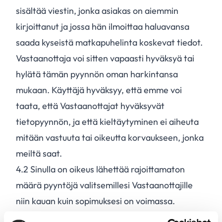
sisältää viestin, jonka asiakas on aiemmin
kirjoittanut ja jossa hän ilmoittaa haluavansa
saada kyseistä matkapuhelinta koskevat tiedot.
Vastaanottaja voi sitten vapaasti hyväksyä tai
hylätä tämän pyynnön oman harkintansa
mukaan. Käyttäjä hyväksyy, että emme voi
taata, että Vastaanottajat hyväksyvät
tietopyynnön, ja että kieltäytyminen ei aiheuta
mitään vastuuta tai oikeutta korvaukseen, jonka
meiltä saat.
4.
2
Sinulla on oikeus lähettää rajoittamaton
määrä pyyntöjä valitsemillesi Vastaanottajille
niin kauan kuin sopimuksesi on voimassa.
4.
3
Sinua kielletään: