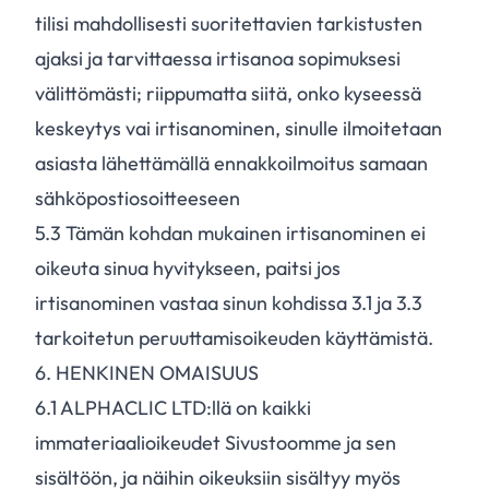
tilisi mahdollisesti suoritettavien tarkistusten
ajaksi ja tarvittaessa irtisanoa sopimuksesi
välittömästi; riippumatta siitä, onko kyseessä
keskeytys vai irtisanominen, sinulle ilmoitetaan
asiasta lähettämällä ennakkoilmoitus samaan
sähköpostiosoitteeseen
5.
3
Tämän kohdan mukainen irtisanominen ei
oikeuta sinua hyvitykseen, paitsi jos
irtisanominen vastaa sinun kohdissa 3.1 ja 3.3
tarkoitetun peruuttamisoikeuden käyttämistä.
6. HENKINEN OMAISUUS
6.
1
ALPHACLIC LTD:llä on kaikki
immateriaalioikeudet Sivustoomme ja sen
sisältöön, ja näihin oikeuksiin sisältyy myös