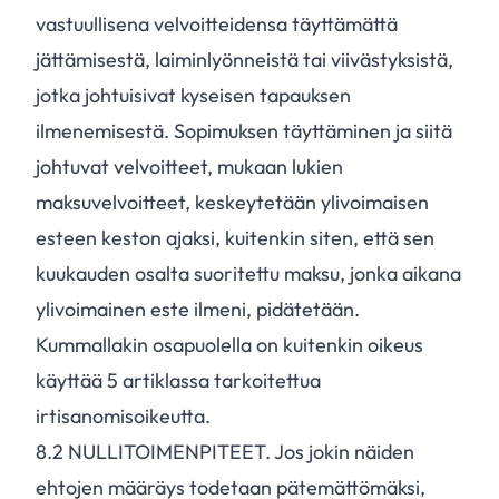
vastuullisena velvoitteidensa täyttämättä
jättämisestä, laiminlyönneistä tai viivästyksistä,
jotka johtuisivat kyseisen tapauksen
ilmenemisestä. Sopimuksen täyttäminen ja siitä
johtuvat velvoitteet, mukaan lukien
maksuvelvoitteet, keskeytetään ylivoimaisen
esteen keston ajaksi, kuitenkin siten, että sen
kuukauden osalta suoritettu maksu, jonka aikana
ylivoimainen este ilmeni, pidätetään.
Kummallakin osapuolella on kuitenkin oikeus
käyttää 5 artiklassa tarkoitettua
irtisanomisoikeutta.
8.
2
NULLITOIMENPITEET. Jos jokin näiden
ehtojen määräys todetaan pätemättömäksi,