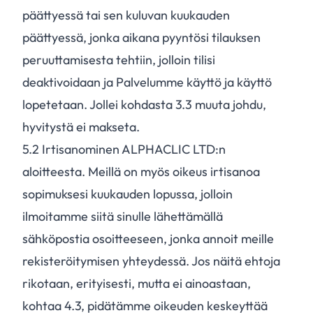
päättyessä tai sen kuluvan kuukauden
päättyessä, jonka aikana pyyntösi tilauksen
peruuttamisesta tehtiin, jolloin tilisi
deaktivoidaan ja Palvelumme käyttö ja käyttö
lopetetaan. Jollei kohdasta 3.3 muuta johdu,
hyvitystä ei makseta.
5.
2
Irtisanominen ALPHACLIC LTD:n
aloitteesta. Meillä on myös oikeus irtisanoa
sopimuksesi kuukauden lopussa, jolloin
ilmoitamme siitä sinulle lähettämällä
sähköpostia osoitteeseen, jonka annoit meille
rekisteröitymisen yhteydessä. Jos näitä ehtoja
rikotaan, erityisesti, mutta ei ainoastaan,
kohtaa 4.3, pidätämme oikeuden keskeyttää