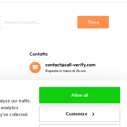
Trova
Contatto
contact@call-verify.com
Risposta in meno di 24 ore
Pagamento sicuro
Allow all
yse our traffic.
 analytics
Customize
y’ve collected