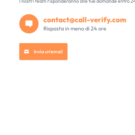
I nostri team risponderanno alle tue domande entro 24
contact@call-verify.com
Risposta in meno di 24 ore
Invia un'email