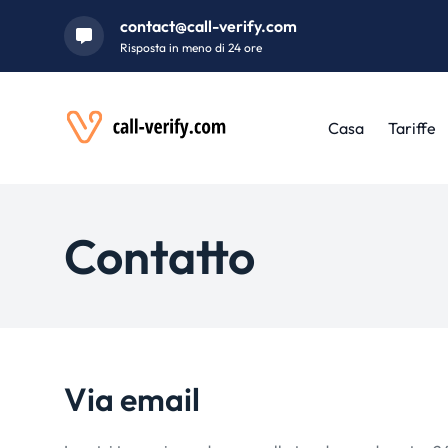
contact@call-verify.com
Risposta in meno di 24 ore
Casa
Tariffe
Contatto
Via email