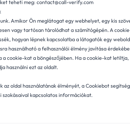
ket teheti meg: contact@call-verify.com
k
lunk. Amikor Ön meglátogat egy webhelyet, egy kis szöve
nesen vagy tartósan tárolódhat a számítógépén. A cookie
sék, hogyan lépnek kapcsolatba a látogatók egy webolda
sra használható a felhasználói élmény javítása érdekébe
a a cookie-kat a böngészőjében. Ha a cookie-kat letiltja,
a használni ezt az oldalt.
k az oldal használatának élményét, a Cookiebot segítsé
i szokásaival kapcsolatos információkat.