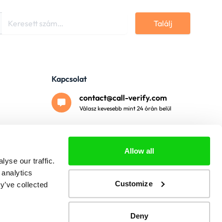
Találj
Kapcsolat
contact@call-verify.com
Válasz kevesebb mint 24 órán belül
Biztonságos fizetés
Allow all
yse our traffic.
 analytics
Customize
y’ve collected
Deny