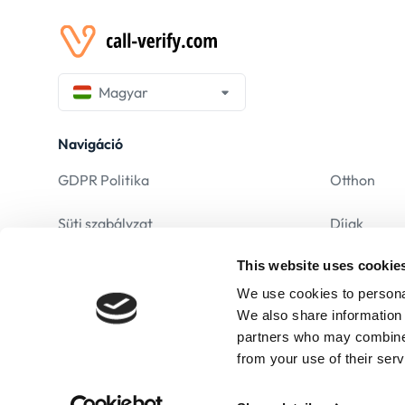
Magyar
Navigáció
GDPR Politika
Otthon
Süti szabályzat
Díjak
This website uses cookie
Jogi Nyilatkozat
Gyakran Is
We use cookies to personal
Felhasználási feltételek
We also share information 
partners who may combine i
Adatkezelési tájékoztató
from your use of their serv