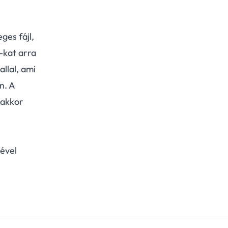
ges fájl,
-kat arra
llal, ami
n. A
 akkor
gével