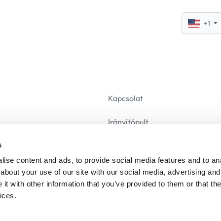
+1
Kapcsolat
Irányítópult
s
mételt Kérdések
Leiratkozás
ise content and ads, to provide social media features and to anal
about your use of our site with our social media, advertising and
t with other information that you’ve provided to them or that the
ices.
© 2026 - Call verify - Minden jog fenntartva