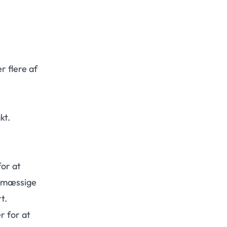
r flere af
kt.
or at
ngsmæssige
t.
r for at