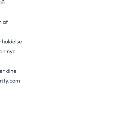
på
n af
rholdelse
den nye
er dine
rify.com