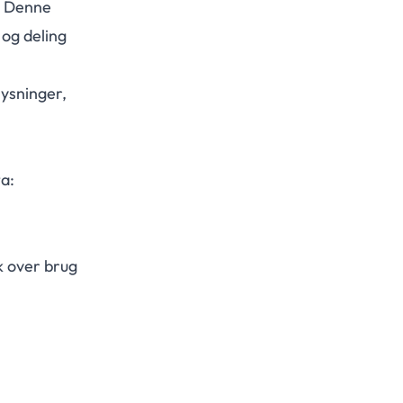
. Denne
og deling
lysninger,
a:
k over brug