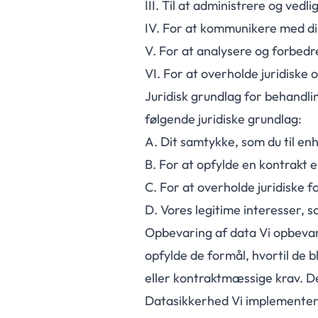
III.
Til at administrere og vedli
IV.
For at kommunikere med dig
V.
For at analysere og forbedr
VI.
For at overholde juridiske 
Juridisk grundlag for behandli
følgende juridiske grundlag:
A.
Dit samtykke, som du til enh
B.
For at opfylde en kontrakt el
C.
For at overholde juridiske fo
D.
Vores legitime interesser, s
Opbevaring af data Vi opbevar
opfylde de formål, hvortil de b
eller kontraktmæssige krav. De
Datasikkerhed Vi implementere