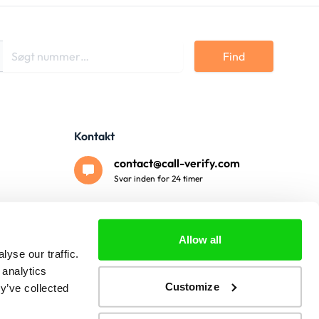
Find
Kontakt
contact@call-verify.com
Svar inden for 24 timer
Sikker betaling
Allow all
yse our traffic.
 analytics
Customize
y’ve collected