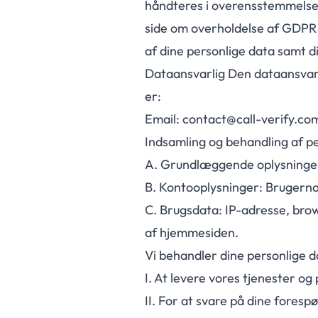
håndteres i overensstemmelse
side om overholdelse af GDPR 
af dine personlige data samt d
Dataansvarlig Den dataansvarl
er:
Email: contact@call-verify.co
Indsamling og behandling af p
A.
Grundlæggende oplysninger
B.
Kontooplysninger: Brugernav
C.
Brugsdata: IP-adresse, brow
af hjemmesiden.
Vi behandler dine personlige da
I.
At levere vores tjenester og 
II.
For at svare på dine foresp