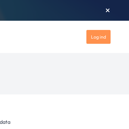
Log ind
 data