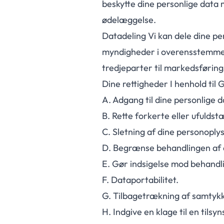
beskytte dine personlige data 
ødelæggelse.
Datadeling Vi kan dele dine pe
myndigheder i overensstemmels
tredjeparter til markedsførin
Dine rettigheder I henhold til
A.
Adgang til dine personlige d
B.
Rette forkerte eller ufulds
C.
Sletning af dine personoply
D.
Begrænse behandlingen af 
E.
Gør indsigelse mod behandli
F.
Dataportabilitet.
G.
Tilbagetrækning af samtykke 
H.
Indgive en klage til en tils